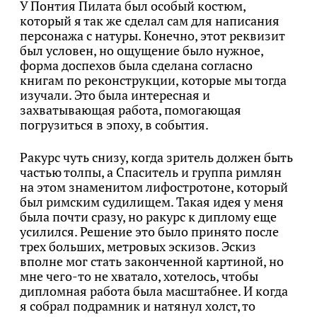
У Понтия Пилата был особый костюм,
который я так же сделал сам для написания
персонажа с натуры. Конечно, этот реквизит
был условен, но ощущение было нужное,
форма доспехов была сделана согласно
книгам по реконструкции, которые мы тогда
изучали. Это была интересная и
захватывающая работа, помогающая
погрузиться в эпоху, в события.
Ракурс чуть снизу, когда зритель должен быть
частью толпы, а Спаситель и группа римлян
на этом знаменитом лифостротоне, который
был римским судилищем. Такая идея у меня
была почти сразу, но ракурс к диплому еще
усилился. Решение это было принято после
трех больших, метровых эскизов. Эскиз
вполне мог стать законченной картиной, но
мне чего-то не хватало, хотелось, чтобы
дипломная работа была масштабнее. И когда
я собрал подрамник и натянул холст, то