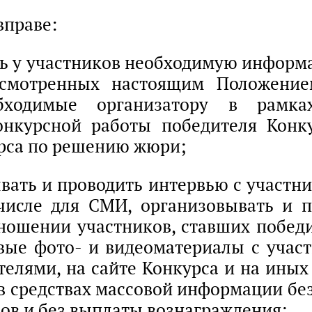
вправе:
ть у участников необходимую инфор
дусмотренных настоящим Положение
обходимые организатору в рамка
онкурсной работы победителя Конк
рса по решению жюри;
ывать и проводить интервью с участни
 числе для СМИ, организовывать и п
ношении участников, ставших побед
вые фото- и видеоматериалы с учас
телями, на сайте Конкурса и на ины
е в средствах массовой информации бе
ков и без выплаты вознаграждения;