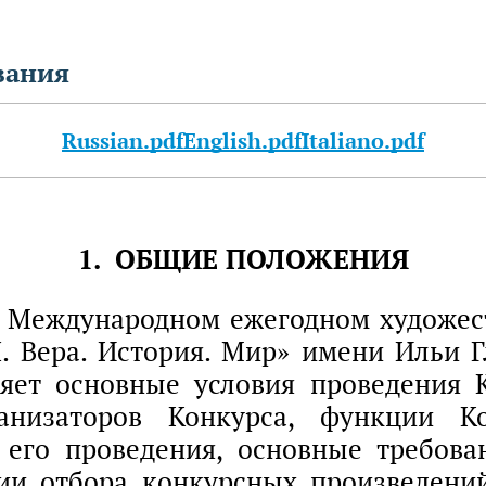
вания
Russian.pdf
English.pdf
Italiano.pdf
1. ОБЩИЕ ПОЛОЖЕНИЯ
о Международном ежегодном художес
 Вера. История. Мир» имени Ильи Гл
ляет основные условия проведения К
анизаторов Конкурса, функции Ко
 его проведения, основные требова
рии отбора конкурсных произведений