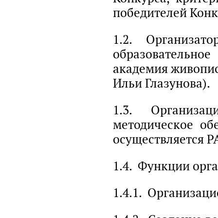
победителей Конк
1.2. Организато
образовательно
академия живопис
Ильи Глазунова).
1.3. Организац
методическое об
осуществляется Р
1.4. Функции орг
1.4.1. Организац