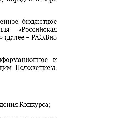
венное бюджетное
ния «Российская
» (далее – РАЖВиЗ
нформационное и
ящим Положением,
дения Конкурса;