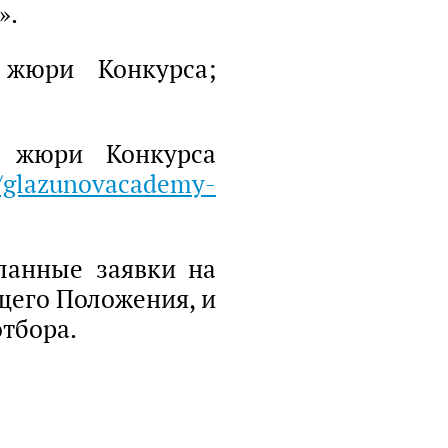
».
 жюри Конкурса;
и жюри Конкурса
//glazunovacademy-
ланные заявки на
ящего Положения, и
отбора.