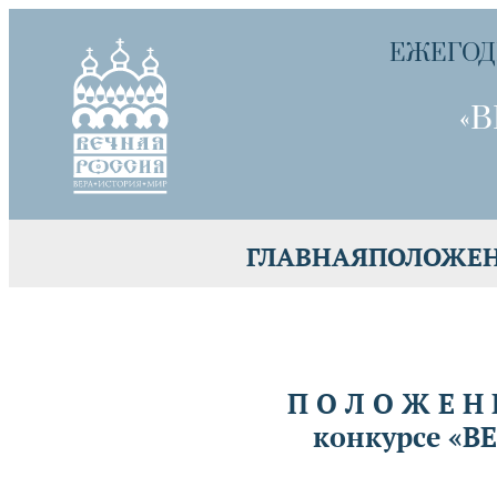
ЕЖЕГОД
«В
ГЛАВНАЯ
ПОЛОЖЕ
П О Л О Ж Е Н
конкурсе «В