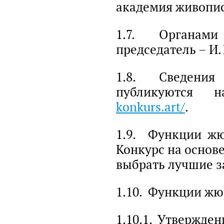
академия живописи
1.7. Органами 
председатель – И. 
1.8. Сведения 
публикуются 
konkurs.art/
.
1.9. Функции жю
Конкурс на основе
выбрать лучшие з
1.10. Функции жю
1.10.1. Утвержден