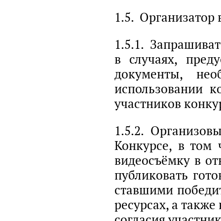
1.5. Организатор 
1.5.1. Запрашива
в случаях, пре
документы, не
использовании к
участников конку
1.5.2. Организов
Конкурсе, в том
видеосъёмку в от
публиковать гото
ставшими победи
ресурсах, а такж
согласия участни