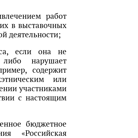
ивлечением работ
 их в выставочных
ой деятельности;
са, если она не
 либо нарушает
пример, содержит
этническим или
нении участниками
ствии с настоящим
венное бюджетное
ния «Российская